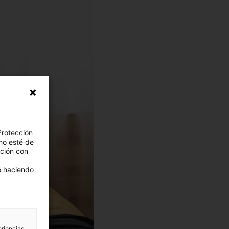
Protección
no esté de
ación con
 o haciendo
eriencias