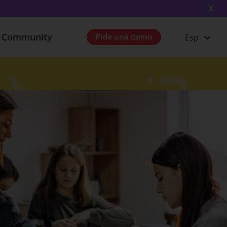
X
u Community
Pide una demo
Esp