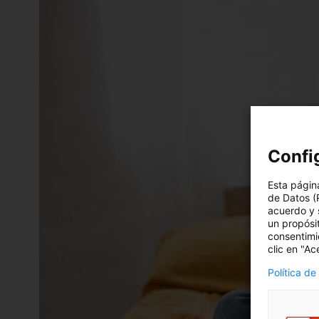
Confi
Esta págin
de Datos (
acuerdo y 
un propósi
consentimie
clic en "Ac
Política de