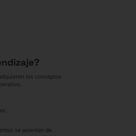
endizaje?
 adquieren los conceptos
borativo.
or.
ientos se asientan de