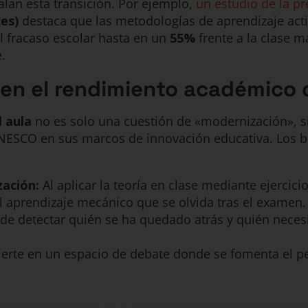
lan esta transición. Por ejemplo,
un estudio de la pr
es)
destaca que las metodologías de aprendizaje act
 fracaso escolar hasta en un
55%
frente a la clase ma
.
a en el rendimiento académico
 aula
no es solo una cuestión de «modernización», si
ESCO en sus marcos de innovación educativa. Los be
zación:
Al aplicar la teoría en clase mediante ejercic
l aprendizaje mecánico que se olvida tras el examen.
de detectar quién se ha quedado atrás y quién neces
ierte en un espacio de debate donde se fomenta el pe