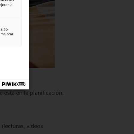
jorar la
sitio
 mejorar
 está en la planificación.
(lecturas, vídeos