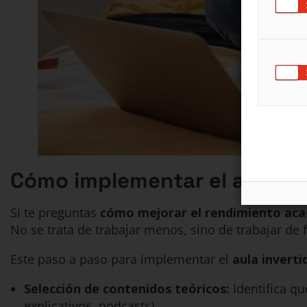
Cómo implementar el aula in
Si te preguntas
cómo mejorar el rendimiento ac
No se trata de trabajar menos, sino de trabajar de 
Este paso a paso para implementar el
aula inverti
Selección de contenidos teóricos:
Identifica q
explicativos, podcasts).