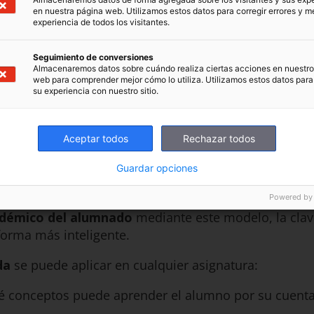
en nuestra página web. Utilizamos estos datos para corregir errores y me
experiencia de todos los visitantes.
Seguimiento de conversiones
Almacenaremos datos sobre cuándo realiza ciertas acciones en nuestro 
web para comprender mejor cómo lo utiliza. Utilizamos estos datos para
su experiencia con nuestro sitio.
Aceptar todos
Rechazar todos
Guardar opciones
vertida paso a paso
Powered by
adémico del alumnado
mediante este modelo, la clave
forma más inteligente.
da
se puede aplicar en cualquier asignatura:
ué conceptos puede aprender el alumno por su cuenta 