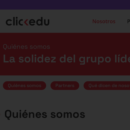
Nosotros
P
Quiénes somos
La solidez del grupo lí
Quiénes somos
Partners
Qué dicen de noso
Quiénes somos