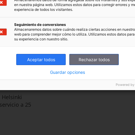
inlandesa
en nuestra página web. Utilizamos estos datos para corregir errores y me
experiencia de todos los visitantes.
ndizaje y
ás de
Seguimiento de conversiones
Almacenaremos datos sobre cuándo realiza ciertas acciones en nuestro 
icados a
web para comprender mejor cómo lo utiliza. Utilizamos estos datos para
su experiencia con nuestro sitio.
Aceptar todos
Rechazar todos
a a
tor educativo
Guardar opciones
ón
Powered by
 Helsinki
ervicio a 25