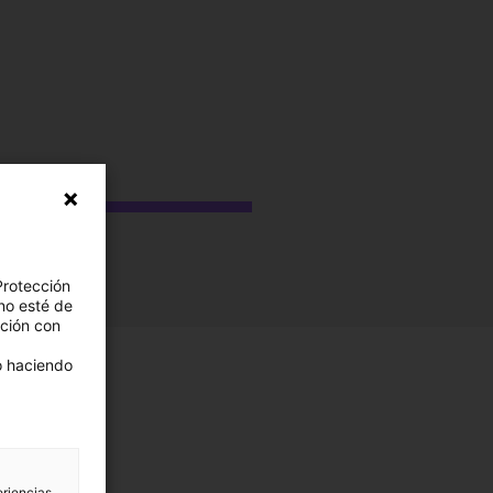
Protección
no esté de
ación con
 o haciendo
eriencias