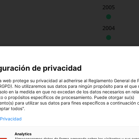
2005
2004
2000
guración de privacidad
a web protege su privacidad al adherirse al Reglamento General de 
RGPD). No utilizaremos sus datos para ningún propósito para el que 
solo en la medida en que no excedan de los datos necesarios en rel
to o propósitos específicos de procesamiento. Puede otorgar su(s)
nto(s) para utilizar sus datos para fines específicos a continuación
eptar todos".
 Privacidad
educación
Analytics
Almacenaremos datos de forma agregada sobre los visitantes y sus exp