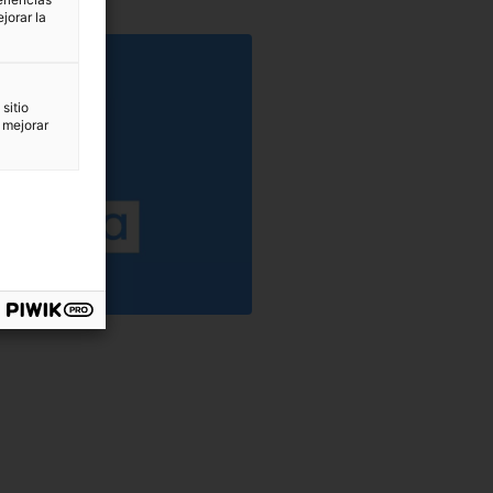
jorar la
sitio
 mejorar