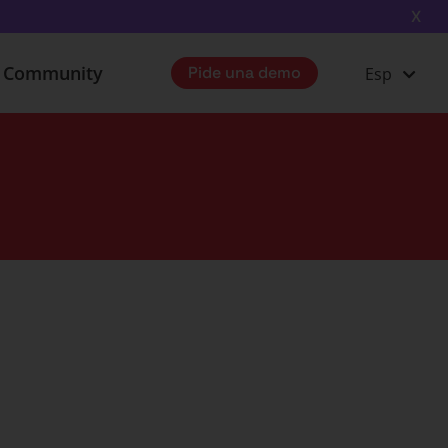
X
u Community
Pide una demo
Esp