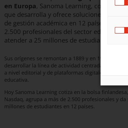
en Europa
, Sanoma Learning, compañía f
que desarrolla y ofrece soluciones de apre
de gestión académica en 12 países, con m
2.500 profesionales del sector edtech ded
atender a 25 millones de estudiantes.
Sus orígenes se remontan a 1889 y en 1999 empiez
desarrollar la línea de actividad centrada en el sec
a nivel editorial y de plataformas digitales de gesti
educativa.
Hoy Sanoma Learning cotiza en la bolsa finlandesa,
Nasdaq, agrupa a más de 2.500 profesionales y da s
millones de estudiantes en 12 países.