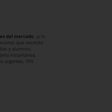
des del mercado
, ¡y lo
nciones que necesita
ilias y alumnos.
ería instantánea,
sos urgentes, TPV