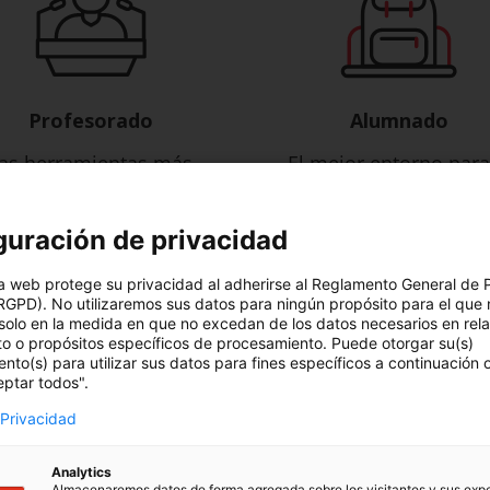
Profesorado
Alumnado
as herramientas más
El mejor entorno para
ovadoras para la gestión
aprendizaje
del aula
guración de privacidad
a web protege su privacidad al adherirse al Reglamento General de 
RGPD). No utilizaremos sus datos para ningún propósito para el que 
solo en la medida en que no excedan de los datos necesarios en rel
to o propósitos específicos de procesamiento. Puede otorgar su(s)
Pide una demo
nto(s) para utilizar sus datos para fines específicos a continuación
eptar todos".
cativas y centros públicos, c
 Privacidad
privados
Analytics
Almacenaremos datos de forma agregada sobre los visitantes y sus exp