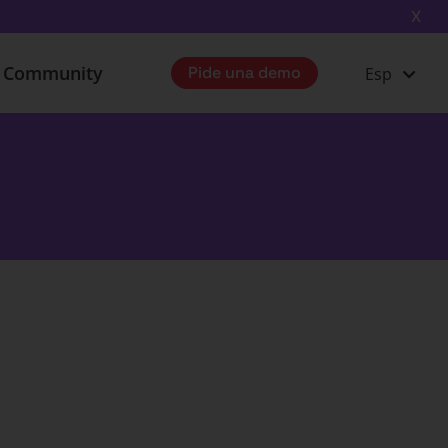
X
u Community
Pide una demo
Esp