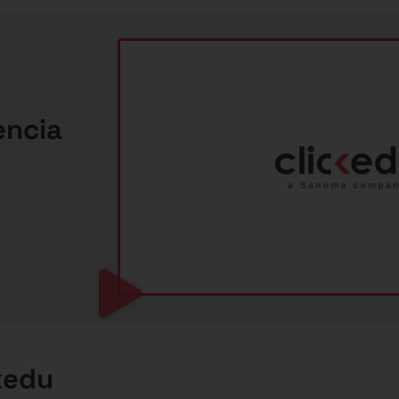
encia
ckedu