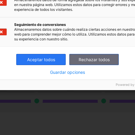
en nuestra página web. Utilizamos estos datos para corregir errores y me
experiencia de todos los visitantes.
stión para escuelas más completo y está concebido pa
de gestión, administración, comunicación y académic
Seguimiento de conversiones
ducativas en centros públicos, privados y concertado
Almacenaremos datos sobre cuándo realiza ciertas acciones en nuestro 
web para comprender mejor cómo lo utiliza. Utilizamos estos datos para
os requisitos que exige la nueva ley educativa en cu
su experiencia con nuestro sitio.
evaluaciones y otros detalles.
Aceptar todos
Rechazar todos
Guardar opciones
Secundaria
Bachillerato
Powered by