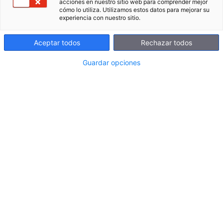
acciones en nuestro sitio web para comprender mejor
Nombre y Apellidos
*
Email:
*
cómo lo utiliza. Utilizamos estos datos para mejorar su
experiencia con nuestro sitio.
Aceptar todos
Rechazar todos
Teléfono:
*
Población:
Guardar opciones
Nombre del centro
Cargo:
*
educativo:
*
¿Cómo nos has
conocido?
*
Selecciona
He leído y acepto la
información básica sobre
protección de datos
, así como la información
adicional detallada en la
política de privacidad
y protección de datos
.