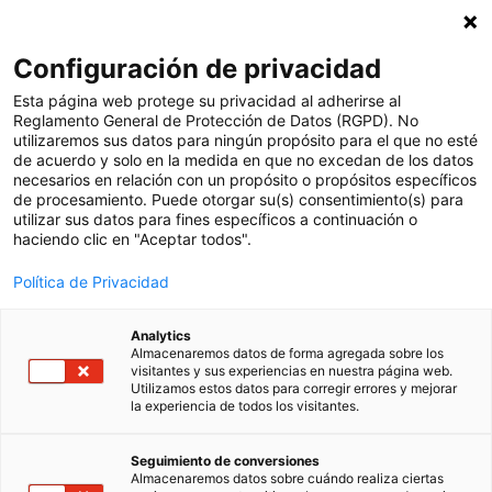
Suscríbete a nuestra newsletter
X
Configuración de privacidad
Esp
Esta página web protege su privacidad al adherirse al
Reglamento General de Protección de Datos (RGPD). No
utilizaremos sus datos para ningún propósito para el que no esté
Clickedu: La
de acuerdo y solo en la medida en que no excedan de los datos
necesarios en relación con un propósito o propósitos específicos
de procesamiento. Puede otorgar su(s) consentimiento(s) para
plataforma educativa
utilizar sus datos para fines específicos a continuación o
haciendo clic en "Aceptar todos".
digital en Madrid
Contacta con nosotros y
Política de Privacidad
prueba la mejor plataforma
para tu centro
Analytics
Almacenaremos datos de forma agregada sobre los
visitantes y sus experiencias en nuestra página web.
Utilizamos estos datos para corregir errores y mejorar
¡Pide una demo!
la experiencia de todos los visitantes.
Seguimiento de conversiones
Almacenaremos datos sobre cuándo realiza ciertas