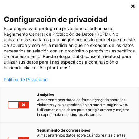
Suscríbete a nuestra newsletter
X
Configuración de privacidad
Esp
Esta página web protege su privacidad al adherirse al
Reglamento General de Protección de Datos (RGPD). No
utilizaremos sus datos para ningún propósito para el que no esté
Ver todas las entradas de blog
de acuerdo y solo en la medida en que no excedan de los datos
necesarios en relación con un propósito o propósitos específicos
12 diciembre, 2025
de procesamiento. Puede otorgar su(s) consentimiento(s) para
utilizar sus datos para fines específicos a continuación o
Clickedu inaugura las
haciendo clic en "Aceptar todos".
nuevas oficinas en
Política de Privacidad
Barcelona
Analytics
Almacenaremos datos de forma agregada sobre los
visitantes y sus experiencias en nuestra página web.
Utilizamos estos datos para corregir errores y mejorar
la experiencia de todos los visitantes.
Seguimiento de conversiones
Almacenaremos datos sobre cuándo realiza ciertas