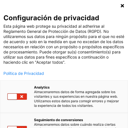
Suscríbete a nuestra newsletter
X
Configuración de privacidad
Esp
Esta página web protege su privacidad al adherirse al
Reglamento General de Protección de Datos (RGPD). No
utilizaremos sus datos para ningún propósito para el que no esté
Ver todas las entradas de blog
de acuerdo y solo en la medida en que no excedan de los datos
necesarios en relación con un propósito o propósitos específicos
3 julio, 2026
de procesamiento. Puede otorgar su(s) consentimiento(s) para
utilizar sus datos para fines específicos a continuación o
Sanoma Learning y
haciendo clic en "Aceptar todos".
Clickedu aceleran el
Política de Privacidad
despliegue de la IA
Analytics
Almacenaremos datos de forma agregada sobre los
visitantes y sus experiencias en nuestra página web.
educativa en Europa
Utilizamos estos datos para corregir errores y mejorar
la experiencia de todos los visitantes.
Seguimiento de conversiones
Almacenaremos datos sobre cuándo realiza ciertas