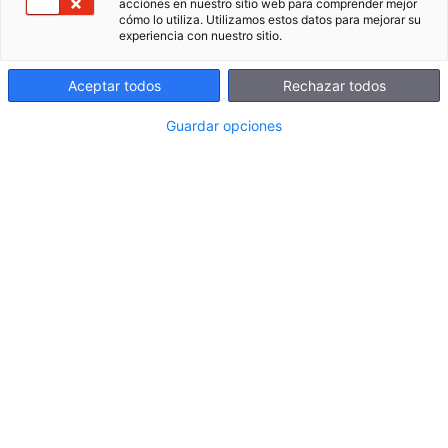
acciones en nuestro sitio web para comprender mejor
cómo lo utiliza. Utilizamos estos datos para mejorar su
experiencia con nuestro sitio.
Aceptar todos
Rechazar todos
Guardar opciones
Tras sentar el pasado mes de abril las bases de
lo que consideramos una IA ética y puramente
educativa, en Clickedu y
Sanoma Learning
—el
grupo europeo al que pertenecemos— pasamos