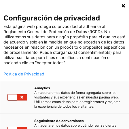
Suscríbete a nuestra newsletter
X
Configuración de privacidad
Esp
Esta página web protege su privacidad al adherirse al
Reglamento General de Protección de Datos (RGPD). No
utilizaremos sus datos para ningún propósito para el que no esté
Ver todas las noticias
de acuerdo y solo en la medida en que no excedan de los datos
necesarios en relación con un propósito o propósitos específicos
12 marzo, 2024
de procesamiento. Puede otorgar su(s) consentimiento(s) para
utilizar sus datos para fines específicos a continuación o
¿Qué dice el “Libro
haciendo clic en "Aceptar todos".
blanco sobre la IA
Política de Privacidad
aplicada a la
Analytics
Almacenaremos datos de forma agregada sobre los
visitantes y sus experiencias en nuestra página web.
Educación”?
Utilizamos estos datos para corregir errores y mejorar
la experiencia de todos los visitantes.
El “
Libro blanco sobre la Inteligencia
Seguimiento de conversiones
Artificial aplicada a la Educación y la Lengua
Almacenaremos datos sobre cuándo realiza ciertas
”