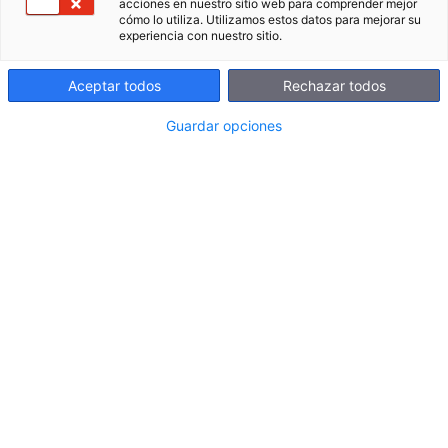
acciones en nuestro sitio web para comprender mejor
es un documento elaborado por el Centre of
cómo lo utiliza. Utilizamos estos datos para mejorar su
experiencia con nuestro sitio.
Innovation for Data Tech and Artificial
Intelligence (CIDAI) que aborda las necesidades
Aceptar todos
Rechazar todos
e identifica acciones y palancas para fomentar
la incorporación de la IA al sector educativo en
Guardar opciones
Catalunya.