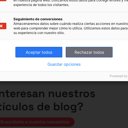
en nuestra página web. Utilizamos estos datos para corregir errores y me
experiencia de todos los visitantes.
eer, Director General de Clickedu, y José Luis Díaz Ca
Seguimiento de conversiones
Almacenaremos datos sobre cuándo realiza ciertas acciones en nuestro 
mejoras para nuestros centros! 🎓✨
web para comprender mejor cómo lo utiliza. Utilizamos estos datos para
su experiencia con nuestro sitio.
Aceptar todos
Rechazar todos
Guardar opciones
Powered by
interesan nuestros
tículos de blog?
Suscríbete a nuestra newsletter