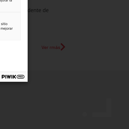
jorar la
stillo, Presidente de
sitio
 mejorar
Ver rmás