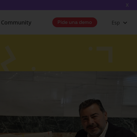
X
u Community
Pide una demo
Esp