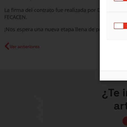
La firma del contrato fue realizada por Daniel Van M
FECACEN.
¡Nos espera una nueva etapa llena de proyectos y 
Ver anteriores
¿Te 
ar