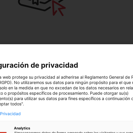
guración de privacidad
 la educación en Andaluc
a web protege su privacidad al adherirse al Reglamento General de 
RGPD). No utilizaremos sus datos para ningún propósito para el que 
solo en la medida en que no excedan de los datos necesarios en rel
lidades en el ámbito educativo. Este innovador espa
to o propósitos específicos de procesamiento. Puede otorgar su(s)
diverso, ofreciendo una
experiencia educativa únic
nto(s) para utilizar sus datos para fines específicos a continuación
eptar todos".
 Privacidad
Analytics
Almacenaremos datos de forma agregada sobre los visitantes y sus exp