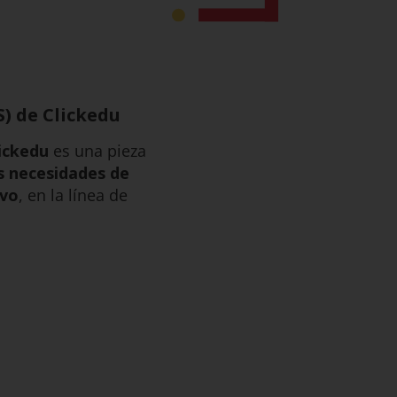
) de Clickedu
ickedu
es una pieza
s necesidades de
ivo
, en la línea de