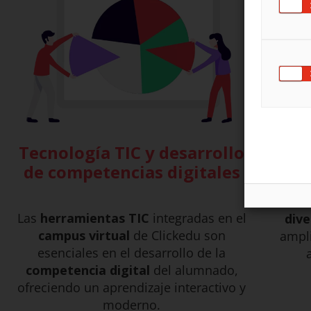
Act
Tecnología TIC y desarrollo
de competencias digitales
Cl
Las
herramientas TIC
integradas en el
dive
campus virtual
de Clickedu son
ampli
esenciales en el desarrollo de la
competencia digital
del alumnado,
ofreciendo un aprendizaje interactivo y
moderno.