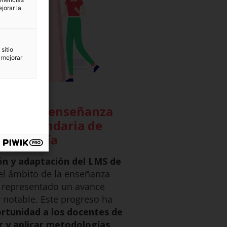
jorar la
sitio
 mejorar
ón en la enseñanza
a y secundaria de
Andalucía
ón y adaptación del LMS de
el ámbito de la enseñanza
 representado un avance
 y notable. Este progreso ha
rtunidad a los docentes de
 y aplicar metodologías