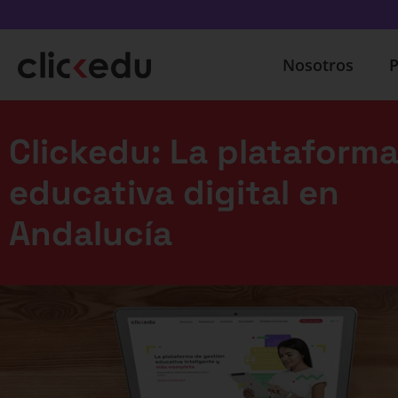
Nosotros
P
Clickedu: La plataform
educativa digital en
Andalucía