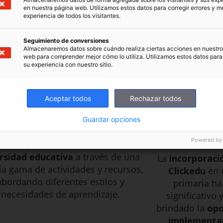
en nuestra página web. Utilizamos estos datos para corregir errores y me
experiencia de todos los visitantes.
Seguimiento de conversiones
Almacenaremos datos sobre cuándo realiza ciertas acciones en nuestro 
web para comprender mejor cómo lo utiliza. Utilizamos estos datos para
su experiencia con nuestro sitio.
Aceptar todos
Rechazar todos
ividades para promover
Integraci
la diversidad
Guardar opciones
primari
Powered by
ickedu promueve activamente la
rsidad educativa
a través de una
La
incorporaci
a gama de actividades y recursos,
Clickedu
en 
abordando diferentes estilos y
primaria ha
necesidades de aprendizaje.
significativo
brindado la
opo
implementar