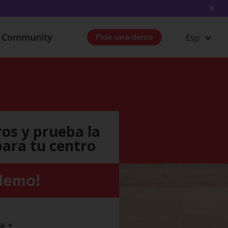
X
u Community
Pide una demo
Esp
os y prueba la
ara tu centro
demo!
l:
*