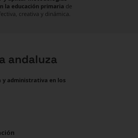
n la educación primaria
de
ctiva, creativa y dinámica.
va andaluza
y administrativa en los
ación