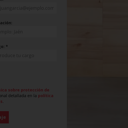
ación:
go:
*
ica sobre protección de
onal detallada en la
política
os
.
aje