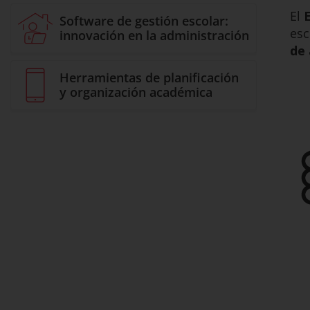
El
Software de gestión escolar:
esc
innovación en la administración
de
Herramientas de planificación
y organización académica