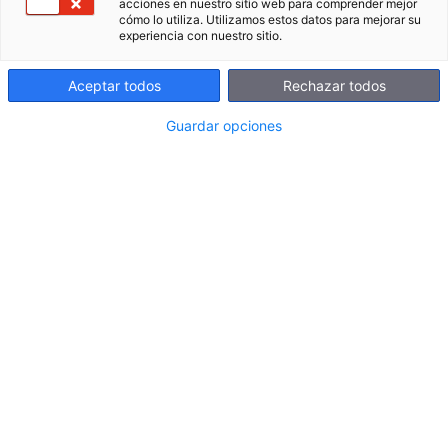
acciones en nuestro sitio web para comprender mejor
El plan de acción tutorial (PAT) es una
cómo lo utiliza. Utilizamos estos datos para mejorar su
herramienta clave para garantizar un
experiencia con nuestro sitio.
acompañamiento integral y personalizado del
alumnado, que fomente tanto el desarrollo
Aceptar todos
Rechazar todos
cognitivo como el social y emocional.
Guardar opciones