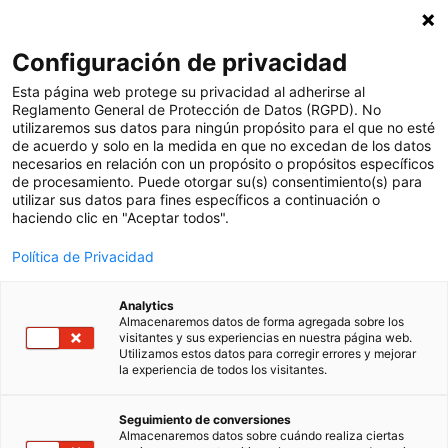
Suscríbete a nuestra newsletter
X
Configuración de privacidad
Esp
Esta página web protege su privacidad al adherirse al
Reglamento General de Protección de Datos (RGPD). No
utilizaremos sus datos para ningún propósito para el que no esté
Ver todas las noticias
de acuerdo y solo en la medida en que no excedan de los datos
necesarios en relación con un propósito o propósitos específicos
14 abril, 2025
de procesamiento. Puede otorgar su(s) consentimiento(s) para
utilizar sus datos para fines específicos a continuación o
Acompañamiento
haciendo clic en "Aceptar todos".
educativo con
Política de Privacidad
impacto: qué es y
Analytics
Almacenaremos datos de forma agregada sobre los
visitantes y sus experiencias en nuestra página web.
cómo aplicar un plan
Utilizamos estos datos para corregir errores y mejorar
la experiencia de todos los visitantes.
de acción tutorial
Seguimiento de conversiones
Almacenaremos datos sobre cuándo realiza ciertas