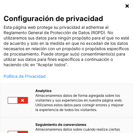
Subscriu-te a la nostra newsletter
X
Configuración de privacidad
Cat
Esta página web protege su privacidad al adherirse al
Reglamento General de Protección de Datos (RGPD). No
utilizaremos sus datos para ningún propósito para el que no esté
de acuerdo y solo en la medida en que no excedan de los datos
necesarios en relación con un propósito o propósitos específicos
de procesamiento. Puede otorgar su(s) consentimiento(s) para
utilizar sus datos para fines específicos a continuación o
Benvingut a la web de Clickedu per a les ajudes
haciendo clic en "Aceptar todos".
del Programa
Kit Digital
, a través dels fons
europeus
Next Generation EU
, dins del Pla
de
Política de Privacidad
Recuperació, Transformació i Resiliència
.
Analytics
Què és el Kit Digital?
Almacenaremos datos de forma agregada sobre los
visitantes y sus experiencias en nuestra página web.
Utilizamos estos datos para corregir errores y mejorar
la experiencia de todos los visitantes.
És un programa orientat a
petites empreses,
microempreses i treballadors autònoms
, de
Seguimiento de conversiones
qualsevol sector, que té com a objectiu
Almacenaremos datos sobre cuándo realiza ciertas