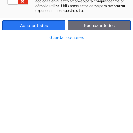
acciones en nuestro sitio web para comprender mejor
cuidem al màxim, de forma
cómo lo utiliza. Utilizamos estos datos para mejorar su
experiencia con nuestro sitio.
personalitzada.
Aceptar todos
Rechazar todos
Cada centre té necessitats diferents i tempos
Guardar opciones
propis, per la qual cosa treballem des del minut
u per oferir-te un acompanyament fet a mida a
través dels nostres tutors Clickedu. T’animes a
embarcar?