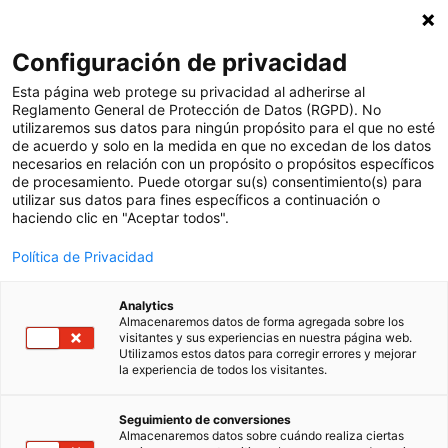
Subscriu-te a la nostra newsletter
X
Configuración de privacidad
Cat
Esta página web protege su privacidad al adherirse al
Reglamento General de Protección de Datos (RGPD). No
utilizaremos sus datos para ningún propósito para el que no esté
Serveis
de acuerdo y solo en la medida en que no excedan de los datos
necesarios en relación con un propósito o propósitos específicos
Sempre al teu costat
de procesamiento. Puede otorgar su(s) consentimiento(s) para
utilizar sus datos para fines específicos a continuación o
haciendo clic en "Aceptar todos".
Política de Privacidad
Analytics
Almacenaremos datos de forma agregada sobre los
Embarcament
visitantes y sus experiencias en nuestra página web.
Utilizamos estos datos para corregir errores y mejorar
la experiencia de todos los visitantes.
La fase d’implementació de Clickedu a
Seguimiento de conversiones
un centre educatiu és un procés que
Almacenaremos datos sobre cuándo realiza ciertas