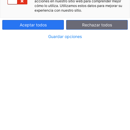
acciones en nuestro sitio web para comprender mejor
futur. Com la metodologia STEAM.
cómo lo utiliza. Utilizamos estos datos para mejorar su
experiencia con nuestro sitio.
Aceptar todos
Rechazar todos
Guardar opciones