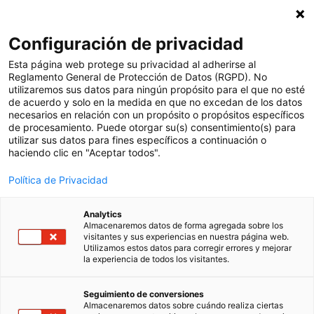
Subscriu-te a la nostra newsletter
X
Configuración de privacidad
Cat
Esta página web protege su privacidad al adherirse al
Reglamento General de Protección de Datos (RGPD). No
utilizaremos sus datos para ningún propósito para el que no esté
Veure totes les notícies
de acuerdo y solo en la medida en que no excedan de los datos
necesarios en relación con un propósito o propósitos específicos
8 novembre, 2023
de procesamiento. Puede otorgar su(s) consentimiento(s) para
utilizar sus datos para fines específicos a continuación o
Metodologia STEAM
haciendo clic en "Aceptar todos".
per als reptes del
Política de Privacidad
futur
Analytics
Almacenaremos datos de forma agregada sobre los
visitantes y sus experiencias en nuestra página web.
Utilizamos estos datos para corregir errores y mejorar
En el canviant panorama educatiu del segle XXI,
la experiencia de todos los visitantes.
és crucial adoptar enfocaments pedagògics
innovadors que preparin els estudiants per als
Seguimiento de conversiones
Almacenaremos datos sobre cuándo realiza ciertas
desafiaments a què s’hauran d’enfrontar en el